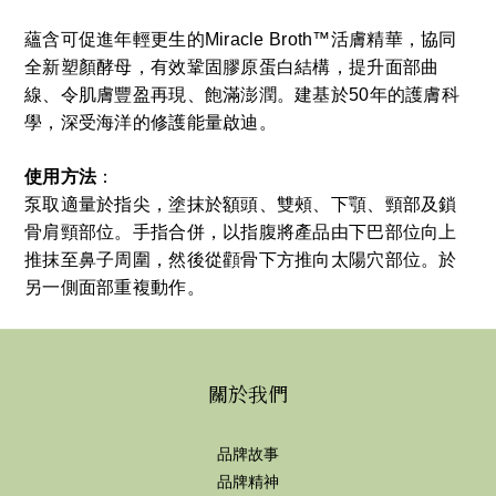
蘊含可促進年輕更生的Miracle Broth™活膚精華，協同
全新塑顏酵母，有效鞏固膠原蛋白結構，提升面部曲
線、令肌膚豐盈再現、飽滿澎潤。建基於50年的護膚科
學，深受海洋的修護能量啟迪。
使用方法
：
泵取適量於指尖，塗抹於額頭、雙頰、下顎、頸部及鎖
骨肩頸部位。手指合併，以指腹將產品由下巴部位向上
推抹至鼻子周圍，然後從顴骨下方推向太陽穴部位。於
另一側面部重複動作。
關於我們
品牌故事
品牌精神