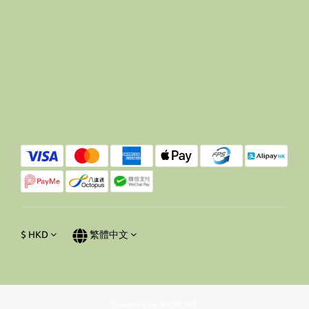
$
HKD
繁體中文
Powered by SHOPLINE