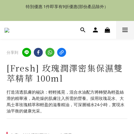
特別優惠 1件即享有9折優惠(部份產品除外）
特別優惠 1件即享有9折優惠(部份產品除外）
香港地區 購物額滿HK$2000(折後)  海外地區(香水除外)滿
$4000(折後) 可享免運費服務
特別優惠 1件即享有9折優惠(部份產品除外）
分享到
[Fresh] 玫瑰潤澤密集保濕雙
萃精華 100ml
打造清透肌膚的秘訣：輕輕搖晃，混合水油配方將轉變為輕盈絲
滑的精華液，為乾燥的肌膚注入所需的營養。採用玫瑰花水、大
馬士革玫瑰精萃和輕盈的滋養精油，可深層補水24小時，實現水
油平衡的健康光采。