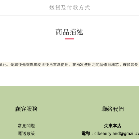
送貨及付款方式
商品描述
融化。熄滅後先讓蠟燭凝固後再重新使用。在兩次使用之間請修剪燭芯，確保其長度
顧客服務
聯絡我們
常見問題
尖東本店
運送政策
電郵
：clbeautyland@gmail.