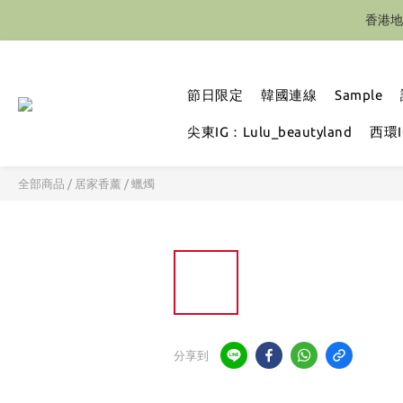
香港地
節日限定
韓國連線
Sample
尖東IG：Lulu_beautyland
西環IG
全部商品
/
居家香薰
/
蠟燭
分享到