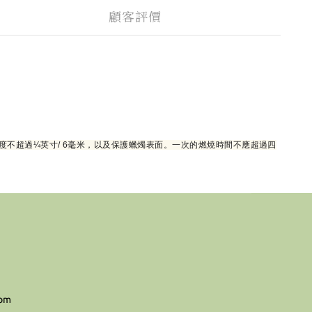
顧客評價
不超過¼英寸/ 6毫米，以及保護蠟燭表面。一次的燃燒時間不應超過四
com