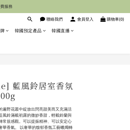
運費服務
聯絡我們
會員登入
購物車(0)
品牌
韓國預定產品
韓國直播
立即購買
lone] 藍風鈴居室香氛
00g
的遍野花叢中綻放出閃亮甜美而又充滿活
藍風鈴滿載初露的微妙香甜，輕載鈴蘭與
轉常規感觀。可以提振精神、可以安定心
奢華香氣。 以奢華的馥郁香氛工藝蠟燭轉