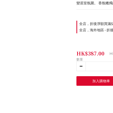
變居室氛圍。 香氛蠟燭
全店，折後淨額買滿$
全店，海外地區 - 折
HK$387.00
H
數量
加入購物車