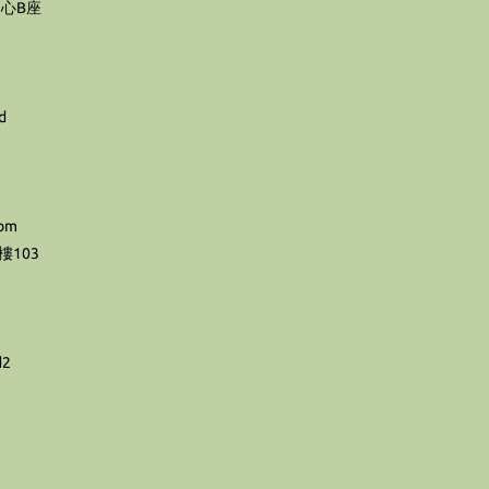
心B座
d
com
103
d2