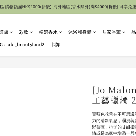
區 購物額滿HK$2000(折後)  海外地區(香水除外)滿$4000(折後) 可享免
特別優惠 1件即享有9折優惠(部份產品除外）
特別優惠 1件即享有9折優惠(部份產品除外）
護膚
彩妝
精選香水
沐浴和身體
居家香薰
 : lulu_beautyland2
卡牌
[Jo Ma
工藝蠟燭 2
寶藍色花蕾在不可思議
力的清新氣息，瀰漫著
野薔薇，柿子的甘甜扭
情或是為家中增添一股