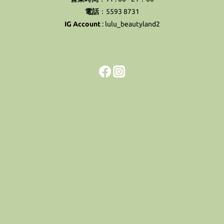
電話
：5593 8731
IG Account
:
lulu_beautyland2