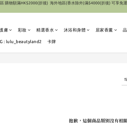
特別優惠 1件即享有9折優惠(部份產品除外）
特別優惠 1件即享有9折優惠(部份產品除外）
護膚
彩妝
精選香水
沐浴和身體
居家香薰
 : lulu_beautyland2
卡牌
Y
0 件商品
抱歉，這個商品類別沒有相