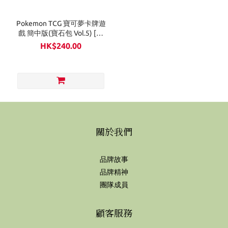
Pokemon TCG 寶可夢卡牌遊
戲 簡中版(寶石包 Vol.5) [簡
中版] 一盒
HK$240.00
關於我們
品牌故事
品牌精神
團隊成員
顧客服務