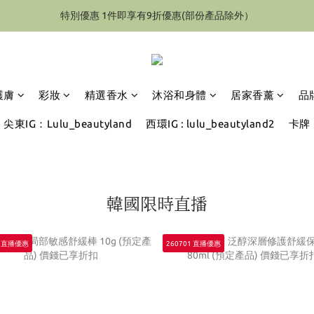
特別優惠 1件即享有9折優惠(部份產品除外）
特別優惠 1件即享有9折優惠(部份產品除外）
區 購物額滿HK$2000(折後)  海外地區(香水除外)滿$4000(折後) 可享免
特別優惠 1件即享有9折優惠(部份產品除外）
護膚
彩妝
精選香水
沐浴和身體
居家香薰
品
尖東IG：Lulu_beautyland
西環IG : lulu_beautyland2
卡牌
韓國限時直播
1 直播優惠
260701 直播優惠