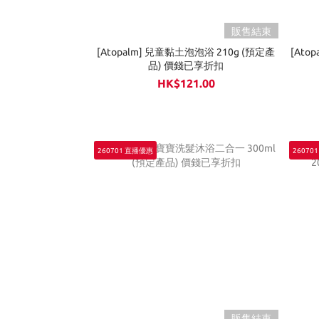
販售結束
[Atopalm] 兒童黏土泡泡浴 210g (預定產
[Ato
品) 價錢已享折扣
HK$121.00
260701 直播優惠
26070
販售結束