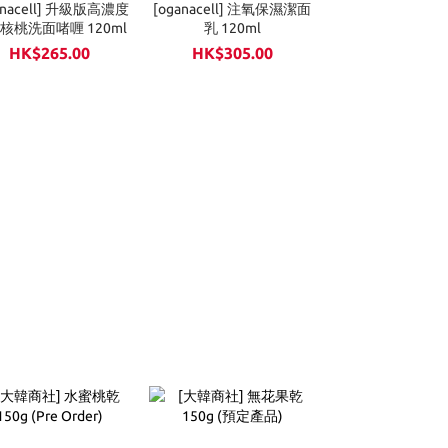
anacell] 升級版高濃度
[oganacell] 注氧保濕潔面
[Hexkin] 山茶
核桃洗面啫喱 120ml
乳 120ml
精華油 15m
HK$265.00
HK$305.00
HK$120.0