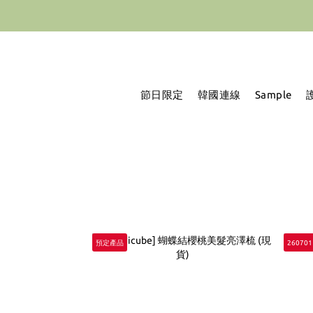
香港地
節日限定
韓國連線
Sample
預定產品
26070