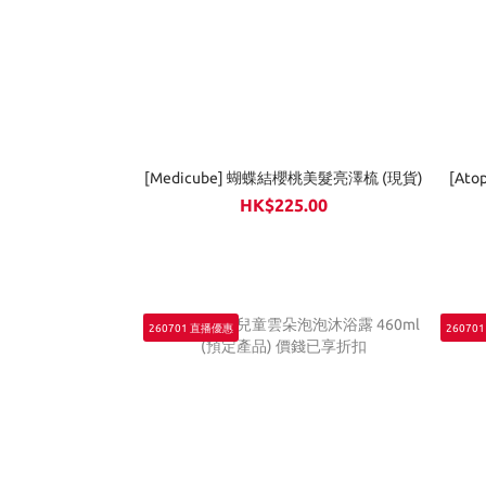
[Medicube] 蝴蝶結櫻桃美髮亮澤梳 (現貨)
[At
HK$225.00
260701 直播優惠
26070