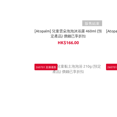
販售結束
[Atopalm] 兒童雲朵泡泡沐浴露 460ml (預
[Ato
定產品) 價錢已享折扣
HK$166.00
260701 直播優惠
26070