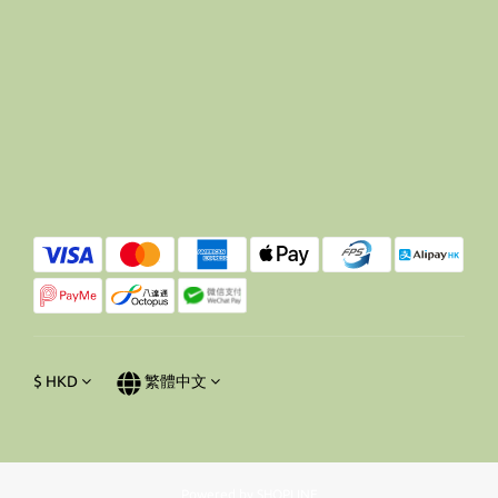
$
HKD
繁體中文
Powered by SHOPLINE