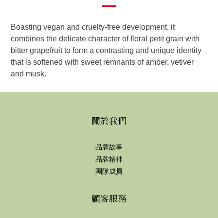
Boasting vegan and cruelty-free development, it
combines the delicate character of floral petit grain with
bitter grapefruit to form a contrasting and unique identity
that is softened with sweet remnants of amber, vetiver
and musk.
關於我們
品牌故事
品牌精神
團隊成員
顧客服務