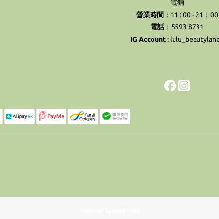
號鋪
營業時間
：11 : 00 - 21：00
電話
：5593 8731
IG Account
:
lulu_beautylan
Powered by SHOPLINE