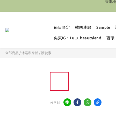
節日限定
韓國連線
Sample
尖東IG：Lulu_beautyland
西環IG
全部商品
/
沐浴和身體
/
護髮素
分享到