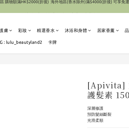
特別優惠 1件即享有9折優惠(部份產品除外）
特別優惠 1件即享有9折優惠(部份產品除外）
護膚
彩妝
精選香水
沐浴和身體
居家香薰
 : lulu_beautyland2
卡牌
[Apivi
護髮素 15
深層修護
預防髮絲斷裂
光滑柔順