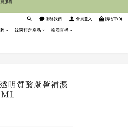
聯絡我們
會員登入
購物車(0)
品牌
韓國預定產品
韓國直播
立即購買
ta] 透明質酸蘆薈補濕
0ML