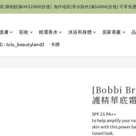
區 購物額滿HK$2000(折後)  海外地區(香水除外)滿$4000(折後) 可享免
特別優惠 1件即享有9折優惠(部份產品除外）
特別優惠 1件即享有9折優惠(部份產品除外）
護膚
彩妝
精選香水
沐浴和身體
居家香薰
 : lulu_beautyland2
卡牌
[Bobbi 
護精華底霜 
SPF 25 PA++
to help amplify your na
skin with this power ba
toned look.