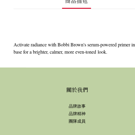
商品描述
Activate radiance with Bobbi Brown's serum-powered primer infu
base for a brighter, calmer, more even-toned look.
關於我們
品牌故事
品牌精神
團隊成員