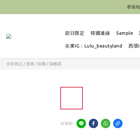
香港地
節日限定
韓國連線
Sample
尖東IG：Lulu_beautyland
西環IG
全部商品
/
護膚
/
防曬 / 隔離霜
分享到