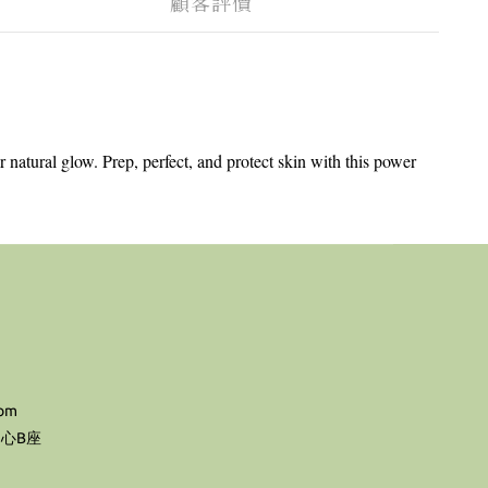
顧客評價
atural glow. Prep, perfect, and protect skin with this power
com
心B座