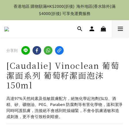
特別優惠 1件即享有9折優惠(部份產品除外）
香港地區 購物額滿HK$2000(折後)  海外地區(香水除外)滿
$4000(折後) 可享免運費服務
特別優惠 1件即享有9折優惠(部份產品除外）
分享到
[Caudalie] Vinoclean 葡萄
潔面系列 葡萄籽潔面泡沫
150ml
高達97%天然純素及低敏親膚配方，絕無化學起泡劑(SLS)、酒
精、矽、礦物油、PEG、Paraben 防腐劑等有害化學物，溫和潔淨
同時呵護肌膚，洗後絕不會感到乾燥繃緊，不會令肌膚過敏和造
成刺激，更不會引致粉刺暗瘡。