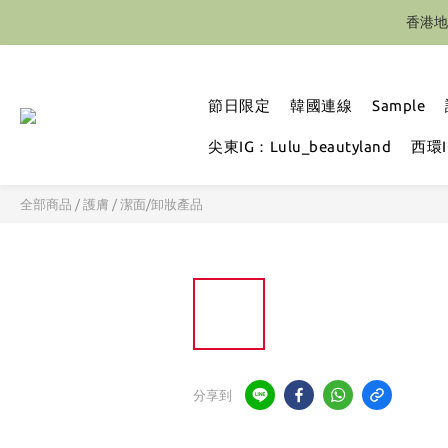
香港地
節日限定
韓國連線
Sample
尖東IG：Lulu_beautyland
西環IG
全部商品
/
護膚
/
潔面/卸妝產品
分享到