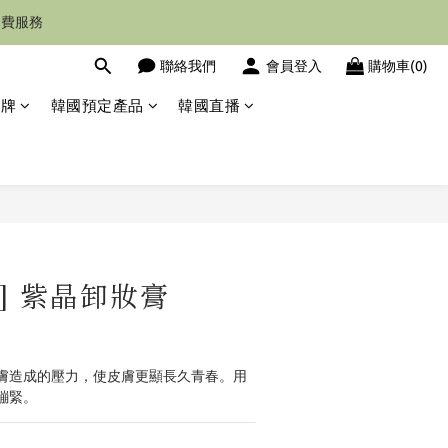
運費服務
聯絡我們
會員登入
購物車(0)
品牌
韓國預定產品
韓國直播
立即購買
ue] 紫晶卸妝膏
膚造成的壓力，使皮膚更顯長久青春。用
繃緊。