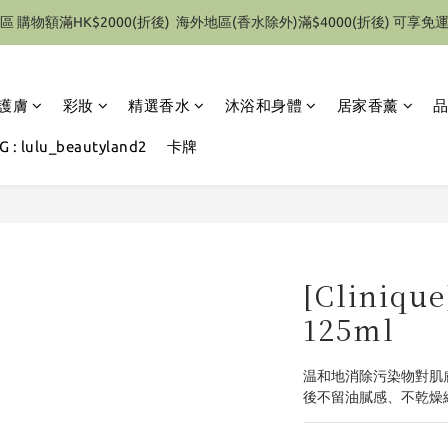
區 購物額滿HK$2000(折後)  海外地區(香水除外)滿$4000(折後) 可享免
特別優惠 1件即享有9折優惠(部份產品除外）
特別優惠 1件即享有9折優惠(部份產品除外）
護膚
彩妝
精選香水
沐浴和身體
居家香薰
 : lulu_beautyland2
卡牌
[Cliniq
125ml
温和地消除污染物對肌
後不留油膩感、不乾燥