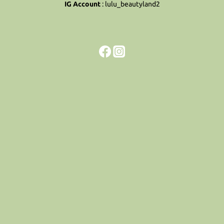
IG Account
:
lulu_beautyland2