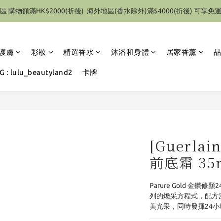
區 購物額滿HK$2000(折後)  海外地區(香水除外)滿$4000(折後) 可享免
特別優惠 1件即享有9折優惠(部份產品除外）
特別優惠 1件即享有9折優惠(部份產品除外）
護膚
彩妝
精選香水
沐浴和身體
居家香薰
 : lulu_beautyland2
卡牌
[Guerla
前底霜 35
Parure Gold 金鑽修顏
列的煥采方程式，配方注
美光采，同時發揮24小