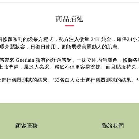
商品描述
re Gold 金鑽修顏系列的煥采方程式，配方注入微量 24K 純金，
采，締造無瑕亮麗妝容，日復日使用，更能展現美麗動人的肌膚。
 Guerlain 獨有的舒適感受，一抹立即均勻膚色，修飾各種瑕
好上妝準備，展迷人亮采。粉底不但更容易塗抹，而且貼服持久
進行儀器測試的結果。³33名白人女士進行儀器測試的結果。⁴根據
顧客服務
聯絡我們