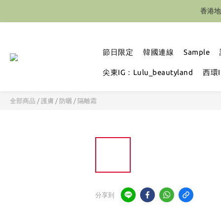
香港地
節日限定
韓國連線
Sample
尖東IG：Lulu_beautyland
西環IG
全部商品
/
護膚
/
防曬 / 隔離霜
分享到