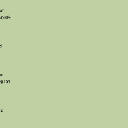
com
心B座
d
com
103
d2