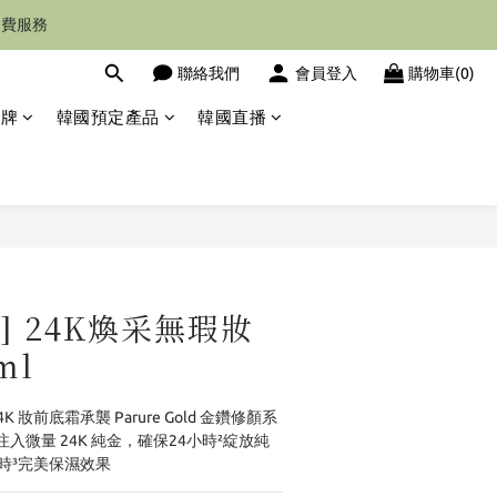
運費服務
聯絡我們
會員登入
購物車(0)
品牌
韓國預定產品
韓國直播
立即購買
in] 24K煥采無瑕妝
ml
24K 妝前底霜承襲 Parure Gold 金鑽修顏系
入微量 24K 純金，確保24小時²綻放純
時³完美保濕效果