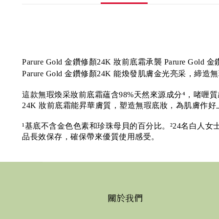
Parure Gold 金鑽修顏24K 妝前底霜承襲 Paru
Parure Gold 金鑽修顏24K 能煥發肌膚金光亮
這款無瑕煥采妝前底霜蘊含98%天然來源成分⁴，啫喱質感帶來
24K 妝前底霜能昇華膚質，塑造無瑕底妝，為肌膚作
¹基底不含金色色素和珍珠母貝的百分比。²24名白人女士
品長效保存，確保帶來優質使用感受。
關於我們