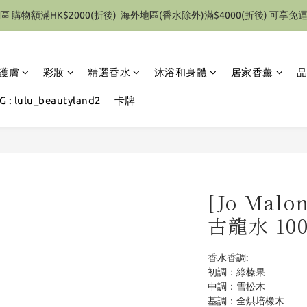
區 購物額滿HK$2000(折後)  海外地區(香水除外)滿$4000(折後) 可享免
特別優惠 1件即享有9折優惠(部份產品除外）
特別優惠 1件即享有9折優惠(部份產品除外）
護膚
彩妝
精選香水
沐浴和身體
居家香薰
 : lulu_beautyland2
卡牌
[Jo Ma
古龍水 10
香水香調: 
初調：綠榛果
中調：雪松木
基調：全烘培橡木