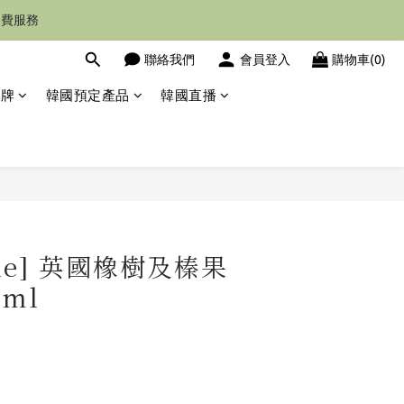
運費服務
聯絡我們
會員登入
購物車(0)
品牌
韓國預定產品
韓國直播
立即購買
lone] 英國橡樹及榛果
0ml