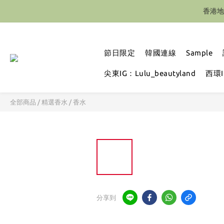
香港地
節日限定
韓國連線
Sample
尖東IG：Lulu_beautyland
西環IG
全部商品
/
精選香水
/
香水
分享到