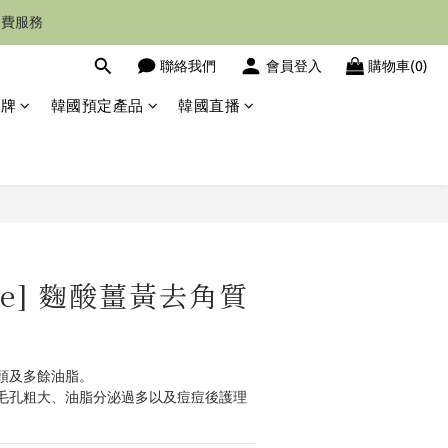
運費服務
聯絡我們
會員登入
購物車(0)
品牌
韓國預定產品
韓國直播
立即購買
ube] 麴酸薑黃去角質
頭及多餘油脂。
毛孔粗大、油脂分泌過多以及痘痘後護理