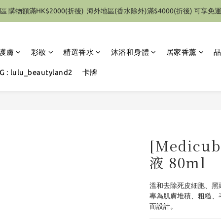
區 購物額滿HK$2000(折後)  海外地區(香水除外)滿$4000(折後) 可享免
特別優惠 1件即享有9折優惠(部份產品除外）
特別優惠 1件即享有9折優惠(部份產品除外）
護膚
彩妝
精選香水
沐浴和身體
居家香薰
 : lulu_beautyland2
卡牌
[Medic
液 80ml
溫和去除死皮細胞、黑
專為肌膚堆積、粗糙、
而設計。