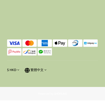
$
HKD
繁體中文
Powered by SHOPLINE