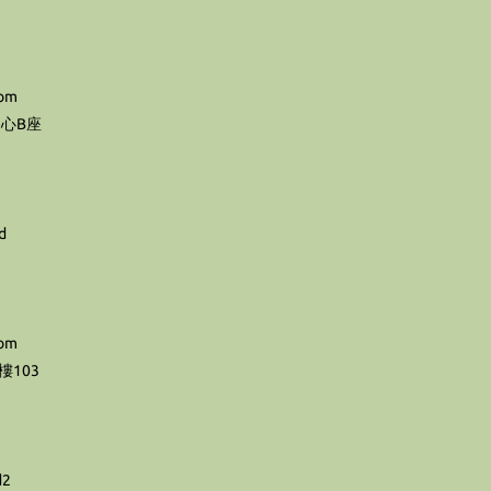
com
心B座
d
com
103
d2