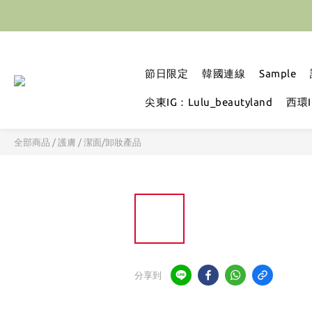
香港地
節日限定
韓國連線
Sample
尖東IG：Lulu_beautyland
西環IG
全部商品
/
護膚
/
潔面/卸妝產品
分享到