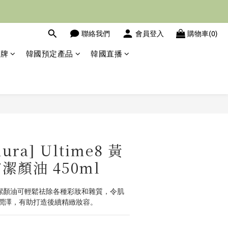
聯絡我們
會員登入
購物車(0)
運費服務
品牌
韓國預定產品
韓國直播
立即購買
ura] Ultime8 黃
潔顏油 450ml
珀養膚潔顏油可輕鬆祛除各種彩妝和雜質，令肌
潤澤，有助打造後續精緻妝容。