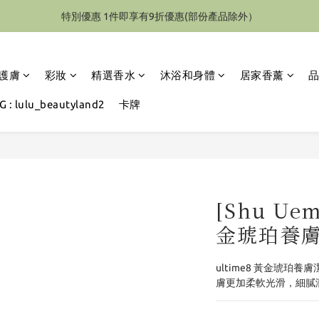
特別優惠 1件即享有9折優惠(部份產品除外）
特別優惠 1件即享有9折優惠(部份產品除外）
區 購物額滿HK$2000(折後)  海外地區(香水除外)滿$4000(折後) 可享免
護膚
彩妝
精選香水
沐浴和身體
居家香薰
特別優惠 1件即享有9折優惠(部份產品除外）
 : lulu_beautyland2
卡牌
[Shu Uem
金琥珀養膚
ultime8 黃金琥
膚更加柔軟光滑，細膩