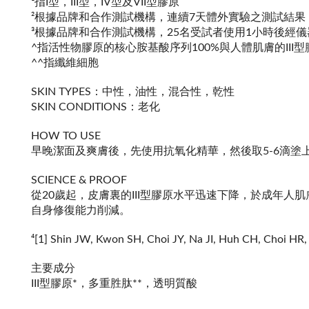
¹指I型，III型，IV型及VII型膠原
²根據品牌和合作測試機構，連續7天體外實驗之測試結果
³根據品牌和合作測試機構，25名受試者使用1小時後經
^指活性物膠原的核心胺基酸序列100%與人體肌膚的III
^^指纖維細胞
SKIN TYPES：中性，油性，混合性，乾性
SKIN CONDITIONS：老化
HOW TO USE
早晚潔面及爽膚後，先使用抗氧化精華，然後取5-6滴
SCIENCE & PROOF
從20歲起，皮膚裏的III型膠原水平迅速下降，於成年人
自身修復能力削減。
⁴[1] Shin JW, Kwon SH, Choi JY, Na JI, Huh CH, Choi HR,
主要成分
III型膠原*，多重胜肽**，透明質酸