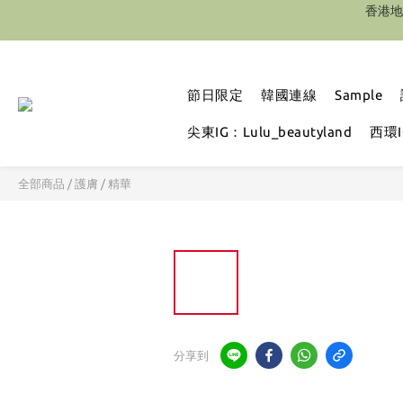
節日限定
韓國連線
Sample
尖東IG：Lulu_beautyland
西環IG
全部商品
/
護膚
/
精華
分享到