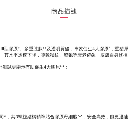
商品描述
III型膠原*、多重胜肽**及透明質酸，卓效促生4大膠原¹，重塑
起，其水平迅速下降，導致皺紋、鬆弛等衰老跡象，皮膚自身修
測試更顯示有助促生4大膠原¹ ²：
原蛋白相同^，其3螺旋結構精準貼合膠原母細胞^^，安全高效，能