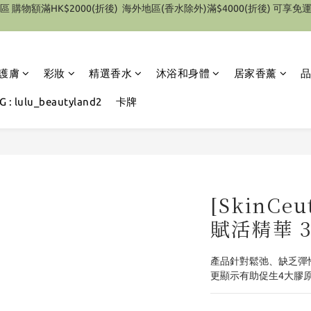
特別優惠 1件即享有9折優惠(部份產品除外）
特別優惠 1件即享有9折優惠(部份產品除外）
護膚
彩妝
精選香水
沐浴和身體
居家香薰
 : lulu_beautyland2
卡牌
[SkinCeu
賦活精華 3
產品針對鬆弛、缺乏彈性
更顯示有助促生4大膠原¹