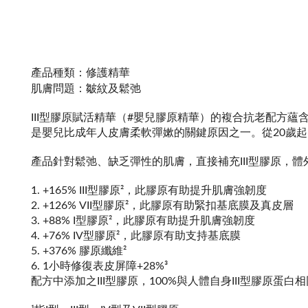
產品種類：修護精華
肌膚問題：皺紋及鬆弛
III型膠原賦活精華（#嬰兒膠原精華）的複合抗老配方蘊含
是嬰兒比成年人皮膚柔軟彈嫰的關鍵原因之一。從20歲
產品針對鬆弛、缺乏彈性的肌膚，直接補充III型膠原，體外
1. +165% III型膠原²，此膠原有助提升肌膚強韌度
2. +126% VII型膠原²，此膠原有助緊扣基底膜及真皮層
3. +88% I型膠原²，此膠原有助提升肌膚強韌度
4. +76% IV型膠原²，此膠原有助支持基底膜
5. +376% 膠原纖維²
6. 1小時修復表皮屏障+28%³
配方中添加之III型膠原，100%與人體自身III型膠