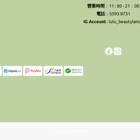
營業時間
：11 : 00 - 21：00
電話
：5593 8731
IG Account
:
lulu_beautylan
Powered by SHOPLINE