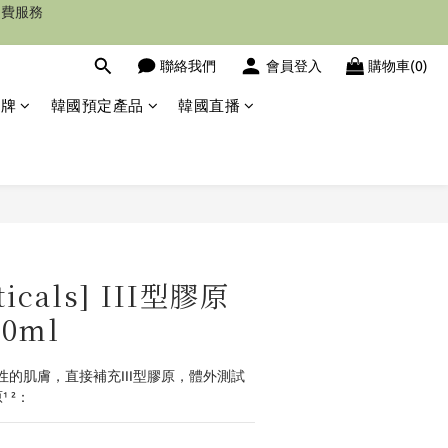
聯絡我們
會員登入
購物車(0)
品牌
韓國預定產品
韓國直播
立即購買
ticals] III型膠原
0ml
的肌膚，直接補充III型膠原，體外測試
 ²：