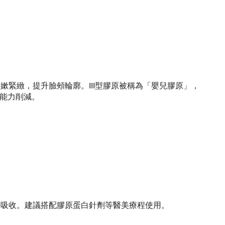
彈嫰緊緻，提升臉頰輪廓。III型膠原被稱為「嬰兒膠原」，
復能力削減。
更迅速吸收。建議搭配膠原蛋白針劑等醫美療程使用。