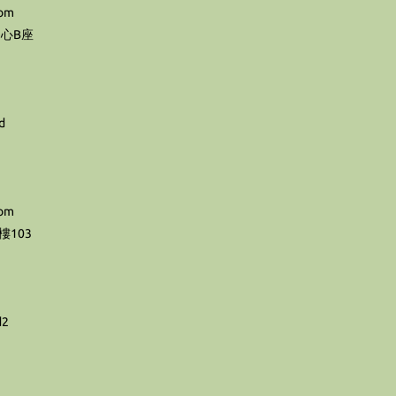
com
心B座
d
com
103
d2