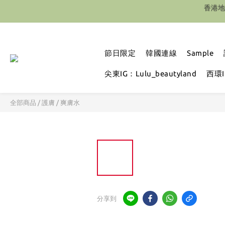
節日限定
韓國連線
Sample
尖東IG：Lulu_beautyland
西環IG
全部商品
/
護膚
/
爽膚水
分享到