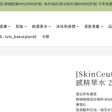
特別優惠 1件即享有9折優惠(部份產品除外）
特別優惠 1件即享有9折優惠(部份產品除外）
護膚
彩妝
精選香水
沐浴和身體
居家香薰
 : lulu_beautyland2
卡牌
[SkinCe
感精華水 2
適合所有膚質
植物植物混合物和 Bo
膚發紅
玻尿酸和甘油：補充水