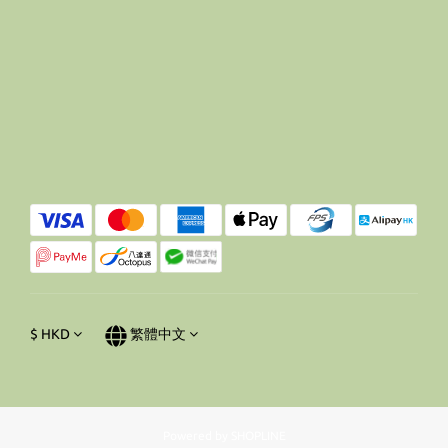
$
HKD
繁體中文
Powered by SHOPLINE